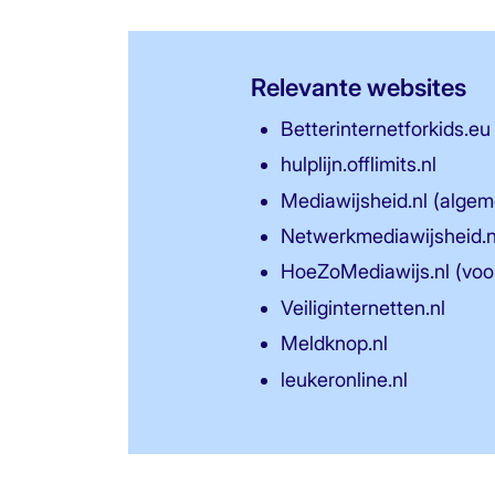
Relevante websites
Betterinternetforkids.eu
hulplijn.offlimits.nl
Mediawijsheid.nl (alge
Netwerkmediawijsheid.nl
HoeZoMediawijs.nl (voor
Veiliginternetten.nl
Meldknop.nl
leukeronline.nl